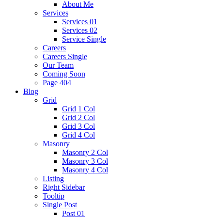
About Me
Services
Services 01
Services 02
Service Single
Careers
Careers Single
Our Team
Coming Soon
Page 404
Blog
Grid
Grid 1 Col
Grid 2 Col
Grid 3 Col
Grid 4 Col
Masonry
Masonry 2 Col
Masonry 3 Col
Masonry 4 Col
Listing
Right Sidebar
Tooltip
Single Post
Post 01